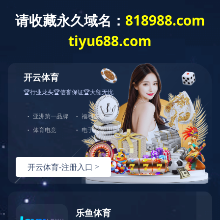
足球篮球官方直播
关于我们
新闻动态
平台