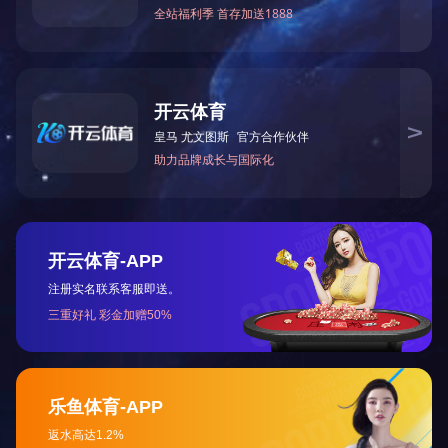
足球篮球官方直播平台
/
关于我们
Copyright © 2002-2025 华体会体育 All rights reserved.
蒙ICP备2022002449号-1