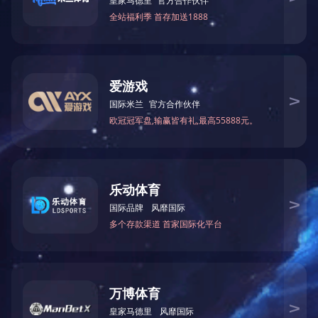
通知公告
文化活动
联系我们
Contact us
电话：0471-5223613
投诉电话：0471-5223607
邮箱：imzs@imzs.com.cn
网址：/
地址：内蒙古自治区呼和浩特市赛罕区鄂尔
多斯东街12号银联大厦10层