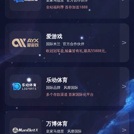
锡林郭勒盟畜
PPP咨询
我司“十四五
设备监理
包头稀土高
联系我们
Contact us
电话：0471-5223613
投诉电话：0471-5223607
邮箱：imzs@imzs.com.cn
网址：/
地址：内蒙古自治区呼和浩特市赛罕区鄂尔
多斯东街12号银联大厦10层