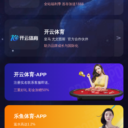
足球篮球官方直播平台
/
关于我们
Copyright © 2002-2025 华体会体育 All rights reserved.
蒙ICP备2022002449号-1