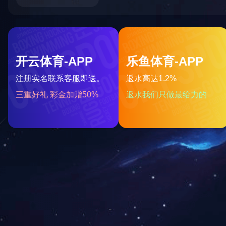
工程造价
联系我们
Contact us
电话：0471-5223613
投诉电话：0471-5223607
邮箱：imzs@imzs.com.cn
网址：/
地址：内蒙古自治区呼和浩特市赛罕区鄂尔
多斯东街12号银联大厦10层