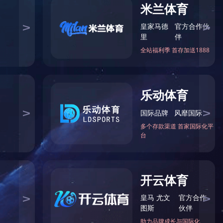
当前位置：
首页
>>项目管理>>行业地位