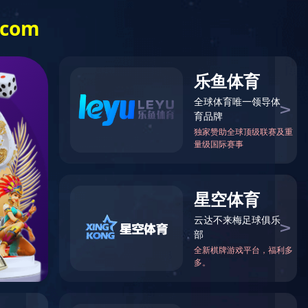
节能环保
专家登记
人才招聘