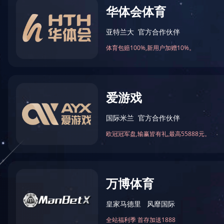
今天是：2026年8月7日 星期五
项目管理
Project Management
公司简介
资质荣誉
行业地位
专业团队
华体会体育