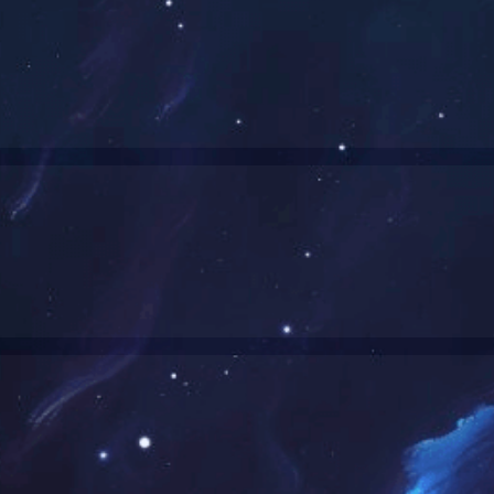
行业地位
暂无数据！