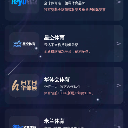
今天是：2026年8月9日 星期日
全过程咨询
工程咨询
Project Consultancy
规划
项目咨询
我公司受
程造价咨询服
评估咨询
该项目位
全过程咨询
一期和二期。
目前，我
可行性研究