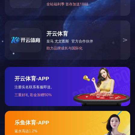
足球篮球官方直播平台
/
关于我们
Copyright © 2002-2025 华体会体育 All rights reserved.
蒙ICP备2022002449号-1