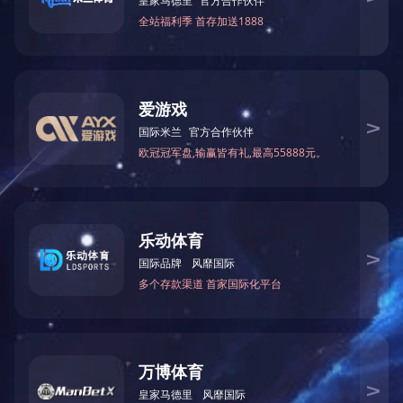
项工作，提供
PPP咨询
编辑：姜旭
设备监理
校对：张文
责任编辑：
联系我们
本文系原
Contact us
电话：0471-5223613
投诉电话：0471-5223607
邮箱：imzs@imzs.com.cn
网址：/
地址：内蒙古自治区呼和浩特市赛罕区鄂尔
多斯东街12号银联大厦10层