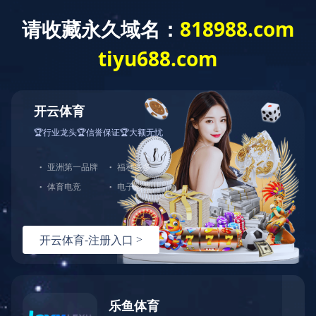
足球篮球官方直播
关于我们
新闻动态
平台