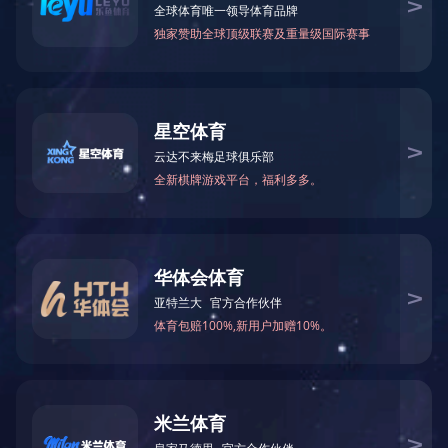
今天是：2026年8月10日 星期一
节能服务
节能环保
Energy Saving And Environmental Protection
公司简介
资质荣誉
近日，内
改造项目一部
行业地位
高效推进项目
本项目建
专业团队
目性质为改建，
建设内容
华体会体育