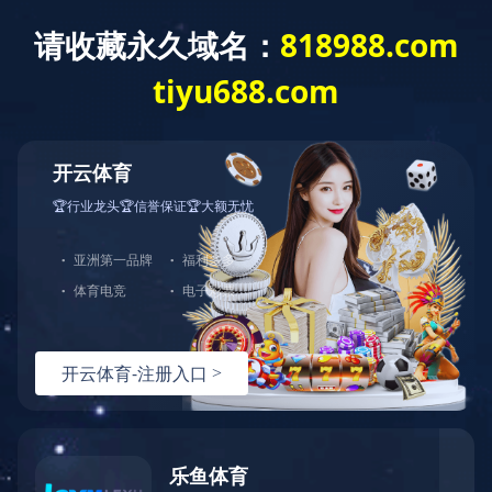
足球篮球官方直播
关于我们
新闻动态
平台