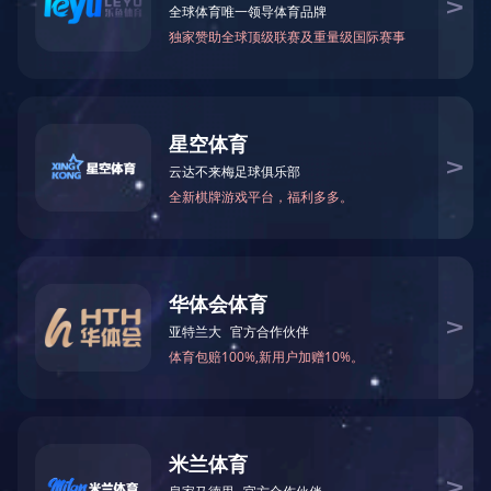
今天是：2026年8月8日 星期六
集团新闻
新闻动态
News
集团新闻
招标公司新闻
2025年
号），公司总经
节能公司新闻
称号，项目经
誉的获得，标
项目公司新闻
的复合型竞争
公司始终
分公司新闻