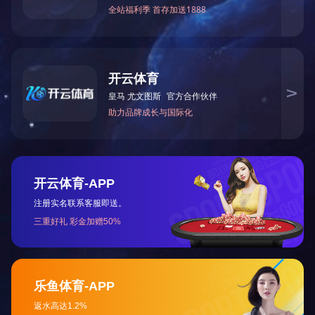
足球篮球官方直播平台
/
关于我们
Copyright © 2002-2025 华体会体育 All rights reserved.
蒙ICP备2022002449号-1